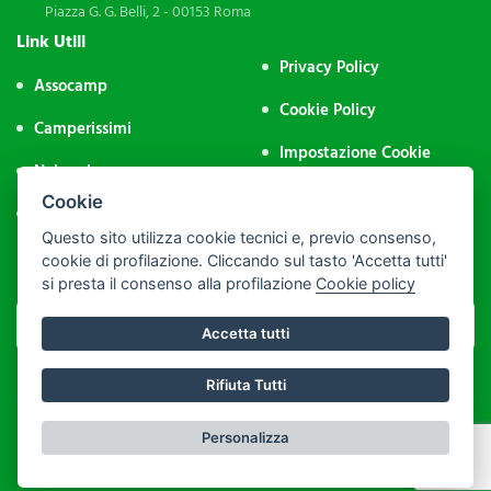
Piazza G. G. Belli, 2 - 00153 Roma
Link Utili
Privacy Policy
Assocamp
Cookie Policy
Camperissimi
Impostazione Cookie
Noleggio
Area Riservata
Cookie
Contatti
Questo sito utilizza cookie tecnici e, previo consenso,
Iscriviti alla Newsletter
cookie di profilazione. Cliccando sul tasto 'Accetta tutti'
si presta il consenso alla profilazione
Cookie policy
Accetta tutti
Rifiuta Tutti
P.IVA: 09974231004 - PEC: assocamp@legalmail.it - C.F.: 92043500286
Personalizza
Realizzato da
Leonardo Web