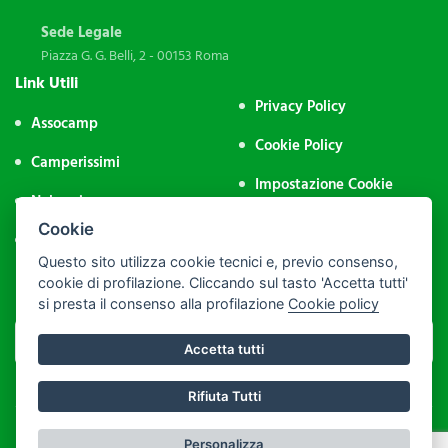
Sede Legale
Piazza G. G. Belli, 2 - 00153 Roma
Link Utili
Privacy Policy
Assocamp
Cookie Policy
Camperissimi
Impostazione Cookie
Noleggio
Area Riservata
Cookie
Contatti
Questo sito utilizza cookie tecnici e, previo consenso,
Iscriviti alla Newsletter
cookie di profilazione. Cliccando sul tasto 'Accetta tutti'
si presta il consenso alla profilazione
Cookie policy
Accetta tutti
Rifiuta Tutti
P.IVA: 09974231004 - PEC: assocamp@legalmail.it - C.F.: 92043500286
Personalizza